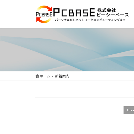
コ
ナ
ン
ビ
テ
ゲ
ン
ー
ツ
シ
へ
ョ
ス
ン
キ
に
ッ
移
プ
動
ホーム
新着案内
Unca