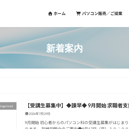
ホーム
パソコン販売／ご提案
新着案内
【受講生募集中】◆諫早◆ 9月開始 求職者
tegorized
2026年7月29日
9月開始 初心者からのパソコン科の受講生募集がはじま
ります。 訓練説明会のご案内●8月17日（月）１０：０